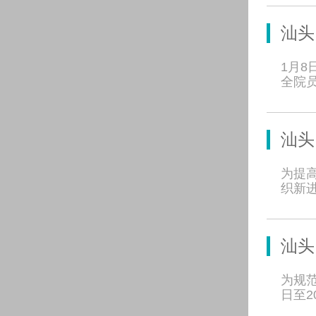
汕头
1月
全院
汕头
为提高
织新
汕头
为规范
日至