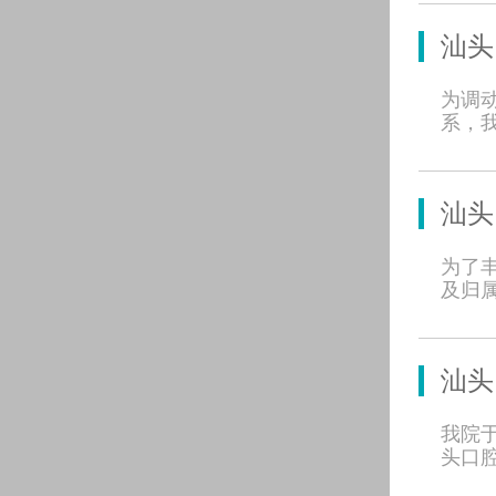
汕头
为调
系，
汕头
为了
及归
汕头
我院于
头口