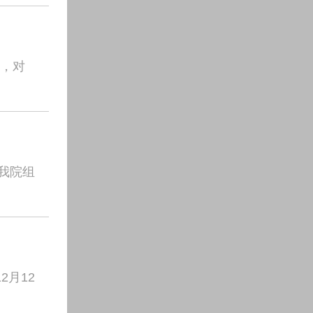
议，对
，我院组
2月12