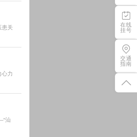
在线
医患关
挂号
交通
指南
向心力
—“汕