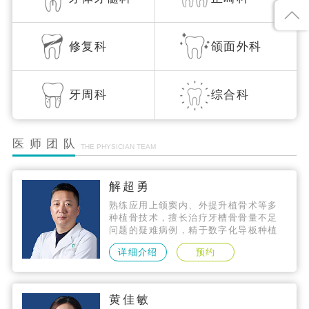
修复科
颌面外科
牙周科
综合科
医师团队
THE PHYSICIAN TEAM
解超勇
熟练应用上颌窦内、外提升植骨术等多
种植骨技术，擅长治疗牙槽骨骨量不足
问题的疑难病例，精于数字化导板种植
技术、微创种植技术、即刻种植技术，
详细介绍
预约
种植技术精准，拥有数千个成功案例。
黄佳敏