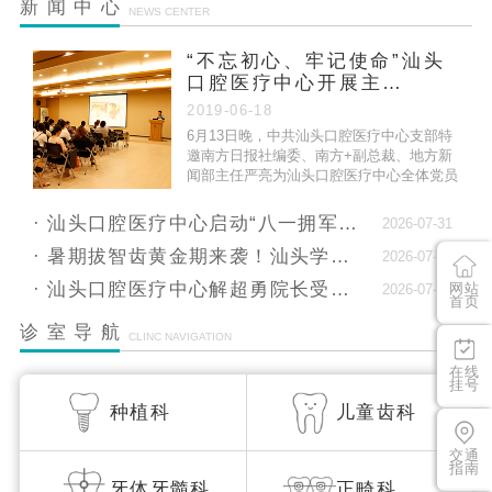
新闻中心
NEWS CENTER
汕头口腔医疗中心2025年端午假期门诊安排
“不忘初心、牢记使命”汕头
关于汕头口腔医疗中心周边交通调整的公告
口腔医疗中心开展主…
就诊更省心！4月起，汕头口腔医疗中心医生排班
2019-06-18
6月13日晚，中共汕头口腔医疗中心支部特
全…
邀南方日报社编委、南方+副总裁、地方新
闻部主任严亮为汕头口腔医疗中心全体党员
汕头口腔医疗中心2025年清明假期门诊安排
做专题党课。
汕头口腔医疗中心严正声明：坚决谴责非法获
汕头口腔医疗中心启动“八一拥军月”，献礼建军9…
2026-07-31
客，…
暑期拔智齿黄金期来袭！汕头学生专属舒适微创拔…
2026-07-10
汕头口腔医疗中心2026春节假期门诊安排
汕头口腔医疗中心解超勇院长受邀出席士卓曼复杂…
网站
2026-07-10
首页
汕头口腔医疗中心2025中秋国庆假期门诊安排
诊室导航
CLINC NAVIGATION
在线
挂号
种植科
儿童齿科
交通
指南
牙体牙髓科
正畸科